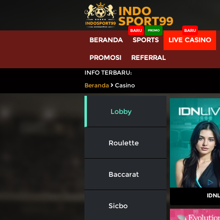
BARU
BARU
PROMO
BERANDA
SPORTS
LIVE CASINO
PROMOSI
REFERRAL
INFO TERBARU:
Beranda
Casino
Meja
Lobby
Baccarat
Dragon Tiger
Roulette
Sicbo
Roulette
Special Games
DAFTAR
Baccarat
KEM
IDNL
IDNL
Sicbo
Meja