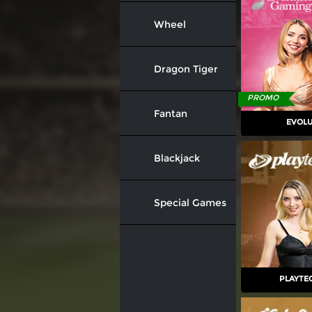
Roulette
Baccarat
Wheel
Sicbo
Dragon Tiger
Blackjack
Wheel
Dragon Tiger
DAFTAR
PROMO
KEM
Fantan
EVOLU
EVOLU
Meja
Blackjack
Roulette
Sicbo
Baccarat
Blackjack
Special Games
Dragon Tiger
Special Games
DAFTAR
KEM
PLAYTEC
PLAYTEC
Meja