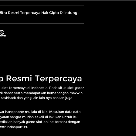
tra Resmi Terpercaya.Hak Cipta Dilindungi.
a Resmi Terpercaya
slot terpercaya di Indonesia. Pada situs slot gacor
ng di dapat serta mendapatkan kemenangan maxwin
ashback dan yang lain lain nya bahkan juga
ayar handphone mu lalu di klik. Masukan data data
ayaran sangat mudah sekali di lakukan untuk itu
enyediakan banyak game slot online terbaru dengan
acor
Indosport99.