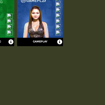
Rb
20Jt
Baccarat
5Rb
30Jt
Rb
20Jt
Sicbo
500
250Rb
Rb
20Jt
Roulette
1Rb
300Rb
Rb
20Jt
Dragon Tiger
5Rb
1,9Jt
Special Games
500
1,9Jt
ASUK
DAFTAR
MASUK
KEMBALI
G
GAMEPLAY
G
GAMEPLAY