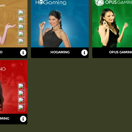
10Rb
5Jt
Roulette
1Rb
5Jt
Baccarat
1
1Rb
25Jt
Baccarat
10Rb
7,5Jt
Roulette
1
1Rb
25Jt
Dragon Tiger
10Rb
7,5Jt
Sicbo
1
10Rb
10Jt
Blackjack
25Rb
2,5Jt
Dragon Tiger
1
1Rb
2Jt
Sicbo
1Rb
5Jt
MASUK
DAFTAR
MASUK
DAFTAR
M
BALI
KEMBALI
KEMBALI
O
HOGAMING
OPUS GAMIN
O
HOGAMING
OPUS GAMIN
Min
Max
5Rb
30Jt
1Rb
125Jt
1Rb
125Jt
5Rb
30Jt
MASUK
BALI
AMING
AMING