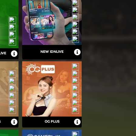
Rb
5Jt
Rb
7,5Jt
Rb
7,5Jt
Rb
2,5Jt
Rb
5Jt
DAFTAR
MASUK
ASUK
KEMBALI
NEW IDNLIVE
NEW IDNLIVE
IVE
IVE
in
Max
Meja
Min
Max
Rb
30Jt
Baccarat
1Rb
10Jt
Rb
30Jt
Dragon Tiger
1Rb
10Jt
0Rb
30Jt
Roulette
1Rb
10Jt
0Rb
30Jt
Wheel
1Rb
10Jt
Special Games
1Rb
10Jt
ASUK
DAFTAR
MASUK
KEMBALI
G
OG PLUS
G
OG PLUS
in
Max
Meja
Min
Max